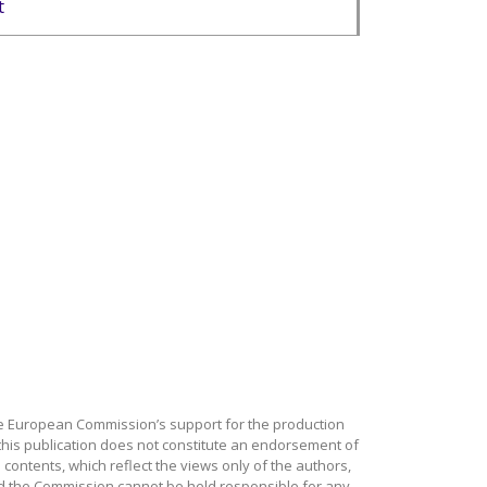
t
e European Commission’s support for the production
this publication does not constitute an endorsement of
 contents, which reflect the views only of the authors,
d the Commission cannot be held responsible for any