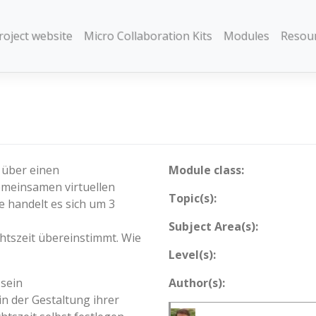
roject website
Micro Collaboration Kits
Modules
Resou
 über einen
Module class:
meinsamen virtuellen
Topic(s):
 handelt es sich um 3
Subject Area(s):
chtszeit übereinstimmt. Wie
Level(s):
 sein
Author(s):
in der Gestaltung ihrer