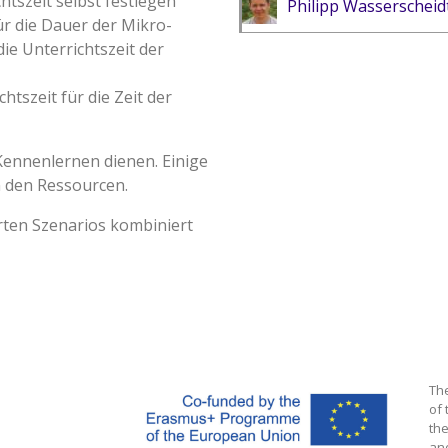
tszeit selbst festlegen
Philipp Wasserscheid
r die Dauer der Mikro-
die Unterrichtszeit der
tszeit für die Zeit der
Kennenlernen dienen. Einige
n den Ressourcen.
rten Szenarios kombiniert
Th
of 
the
an