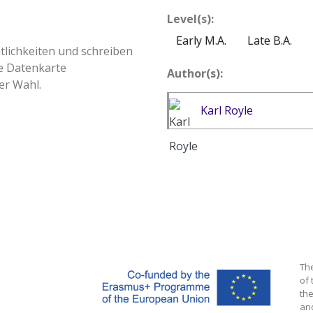
Level(s):
Early M.A.
Late B.A.
ntlichkeiten und schreiben
re Datenkarte
Author(s):
er Wahl.
Karl Royle
Th
of 
the
an