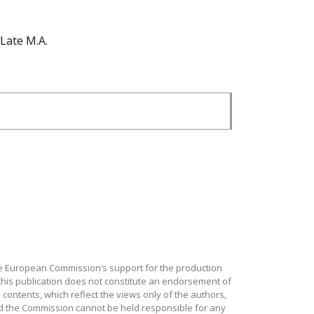
Late M.A.
e European Commission’s support for the production
this publication does not constitute an endorsement of
 contents, which reflect the views only of the authors,
d the Commission cannot be held responsible for any