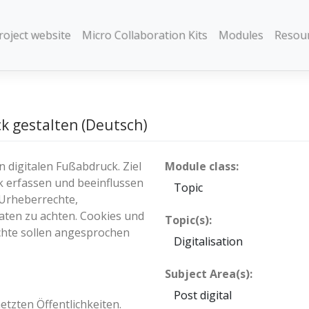
roject website
Micro Collaboration Kits
Modules
Resou
k gestalten (Deutsch)
 digitalen Fußabdruck. Ziel
Module class:
ck erfassen und beeinflussen
Topic
Urheberrechte,
aten zu achten. Cookies und
Topic(s):
chte sollen angesprochen
Digitalisation
Subject Area(s):
Post digital
tzten Öffentlichkeiten.